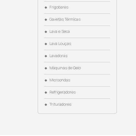
Coifas
Cooktops
Cubas
Dispenser de Água
Dominós
Eletroportáteis
Fogões
Fornos