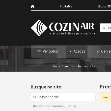
Produtos
list
Ver todos
Ad
home
/
produtos
/