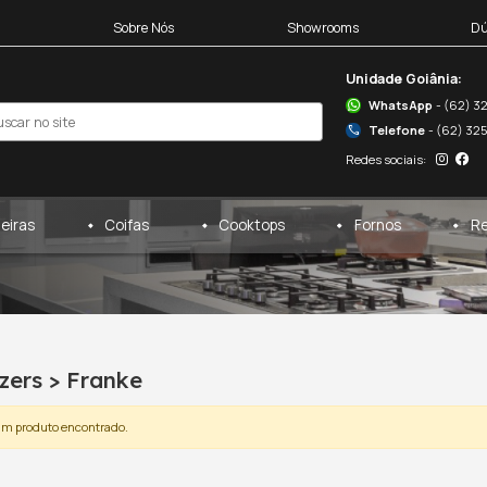
Blocos 3D
Sobre Nós
egas
Cervejeiras
Coifas
freezers
/
franke