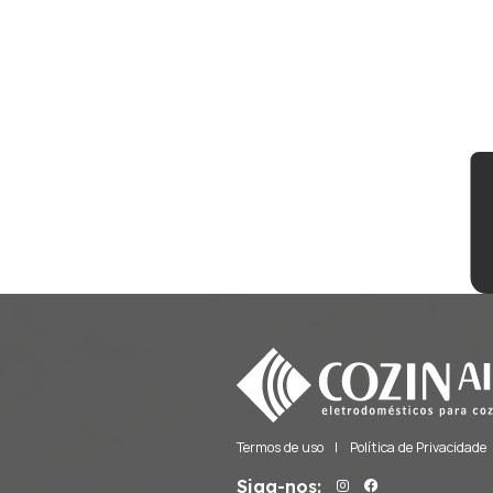
Fornos de Pizza
Freezers
Frigobares
Gavetas Térmicas
Lava e Seca
Lava Louças
Lavadoras
Máquinas de Gelo