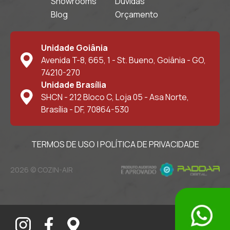
Showrooms
Dúvidas
Blog
Orçamento
Unidade Goiânia
Avenida T-8, 665, 1 - St. Bueno, Goiânia - GO,
74210-270
Unidade Brasília
SHCN - 212 Bloco C, Loja 05 - Asa Norte,
Brasília - DF, 70864-530
TERMOS DE USO
|
POLÍTICA DE PRIVACIDADE
2026 © COZIN-AIR