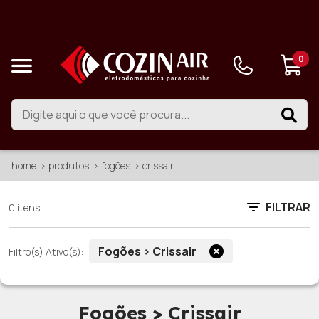
0
home
produtos
fogões
crissair
FILTRAR
0 itens
Fogões > Crissair
Filtro(s) Ativo(s):
Fogões > Crissair