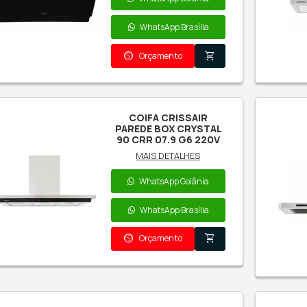
C
I
C
SL