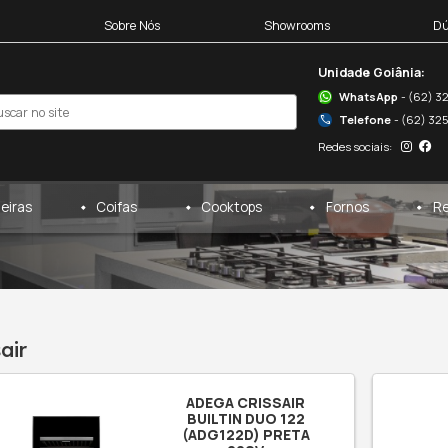
Blocos 3D
Sobre Nós
egas
Cervejeiras
Coifas
crissair