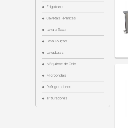
Coifas
Cooktops
Cubas
Dispenser de Água
Dominós
Eletroportáteis
Fogões
Fornos