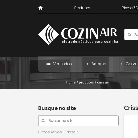
Produtos
list
Ver todos
Ad
home
/
produtos
/