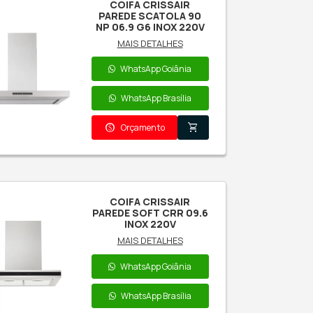
CM INOX 220V
MAIS DETALHES
WhatsApp Goiânia
WhatsApp Brasília
paid
shopping_cart
Orçamento
COIFA CRISSAIR
AREDE ANGOLO CRE
72.9 90 CM VIDRO
PRETO 220V