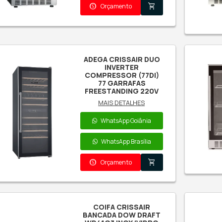
A
CO
G