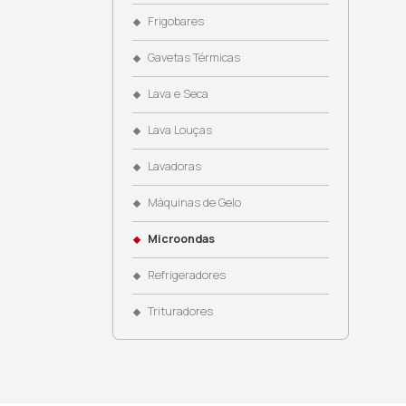
Coifas
Cooktops
Cubas
Dispenser de Água
Dominós
Eletroportáteis
Fogões
Fornos