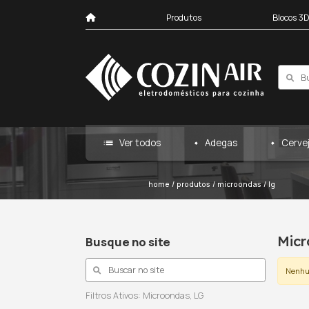
Produtos
list
Ver todos
Ad
home
/
produtos
/