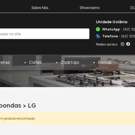
Blocos 3D
Sobre Nós
egas
Cervejeiras
Coifas
microondas
/
lg