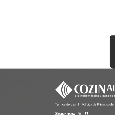
Fornos de Pizza
Freezers
Frigobares
Gavetas Térmicas
Lava e Seca
Lava Louças
Lavadoras
Máquinas de Gelo