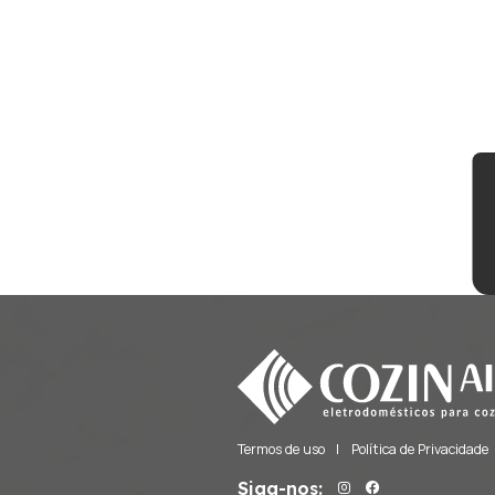
Fornos de Pizza
Freezers
Frigobares
Gavetas Térmicas
Lava e Seca
Lava Louças
Lavadoras
Máquinas de Gelo