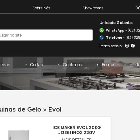
Blocos 3D
Sobre Nós
egas
Cervejeiras
Coifas
máquinas de gelo
/
evol