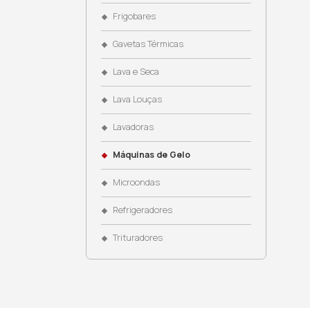
Coifas
Cooktops
Cubas
Dispenser de Água
Dominós
Eletroportáteis
Fogões
Fornos