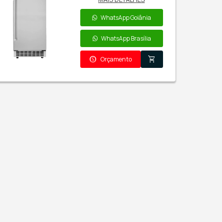
Máquinas de Gelo > Ev
I
 Evol