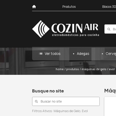
Produtos
list
Ver todos
Ad
home
/
produtos
/