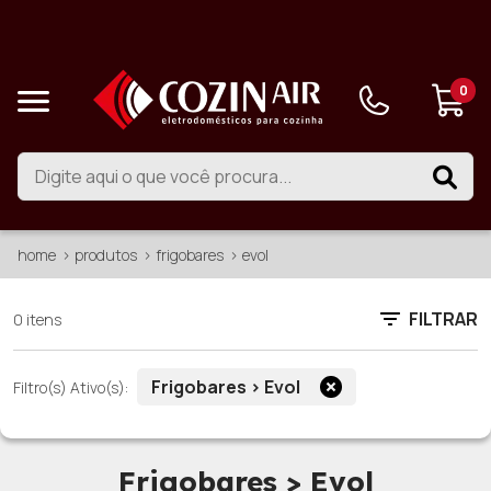
0
home
produtos
frigobares
evol
FILTRAR
0 itens
Frigobares > Evol
Filtro(s) Ativo(s):
Frigobares > Evol