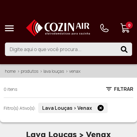
0
home
produtos
lava louças
venax
FILTRAR
0 itens
Lava Louças > Venax
Filtro(s) Ativo(s):
Lava Louças > Venax