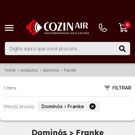
0
home
produtos
dominós
franke
FILTRAR
1 itens
Dominós > Franke
Filtro(s) Ativo(s):
Dominós > Franke