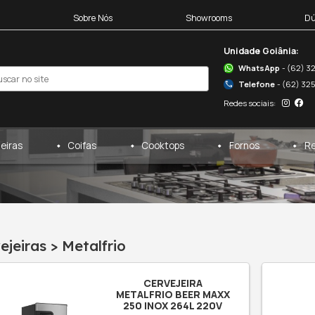
Blocos 3D
Sobre Nós
egas
Cervejeiras
Coifas
cervejeiras
/
metalfrio