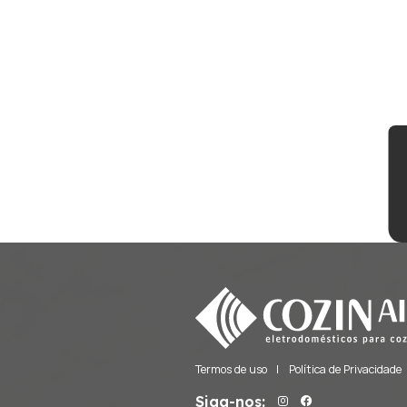
Fornos de Pizza
Freezers
Frigobares
Gavetas Térmicas
Lava e Seca
Lava Louças
Lavadoras
Máquinas de Gelo