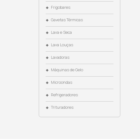
Coifas
Cooktops
Cubas
Dispenser de Água
Dominós
Eletroportáteis
Fogões
Fornos