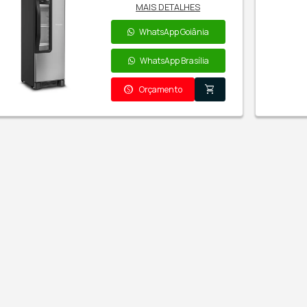
Cervejeiras > Metalfrio
M
frio