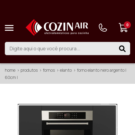
0
home
produtos
fornos
elanto
forno elanto nero argento |
60cm |