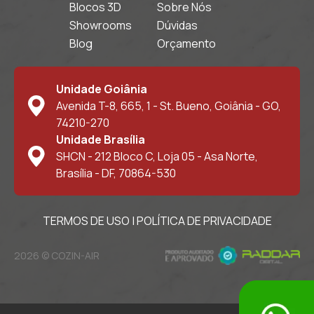
Blocos 3D
Sobre Nós
Showrooms
Dúvidas
Blog
Orçamento
Unidade Goiânia
Avenida T-8, 665, 1 - St. Bueno, Goiânia - GO,
74210-270
Unidade Brasília
SHCN - 212 Bloco C, Loja 05 - Asa Norte,
Brasília - DF, 70864-530
TERMOS DE USO
|
POLÍTICA DE PRIVACIDADE
2026 © COZIN-AIR