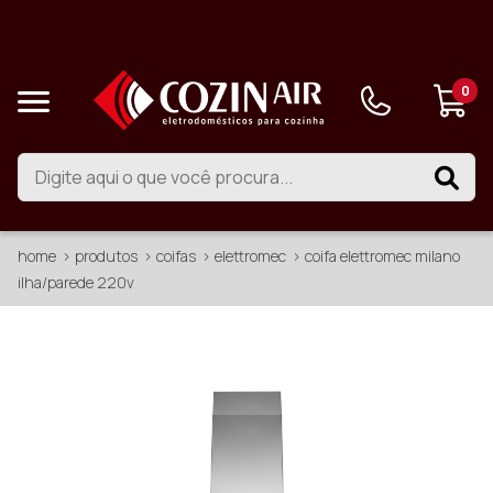
0
home
produtos
coifas
elettromec
coifa elettromec milano
ilha/parede 220v