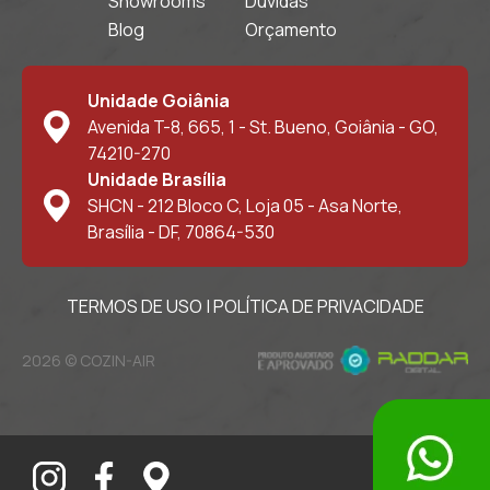
Showrooms
Dúvidas
Blog
Orçamento
Unidade Goiânia
Avenida T-8, 665, 1 - St. Bueno, Goiânia - GO,
74210-270
Unidade Brasília
SHCN - 212 Bloco C, Loja 05 - Asa Norte,
Brasília - DF, 70864-530
TERMOS DE USO
|
POLÍTICA DE PRIVACIDADE
2026 © COZIN-AIR