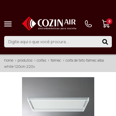
0
home
produtos
coifas
falmec
coifa de teto falmec alba
white 120cm 220v