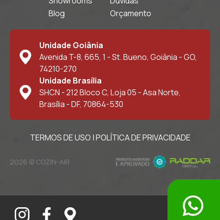
Showrooms
Dúvidas
Blog
Orçamento
Unidade Goiânia
Avenida T-8, 665, 1 - St. Bueno, Goiânia - GO,
74210-270
Unidade Brasília
SHCN - 212 Bloco C, Loja 05 - Asa Norte,
Brasília - DF, 70864-530
TERMOS DE USO
|
POLÍTICA DE PRIVACIDADE
2026 © COZIN-AIR