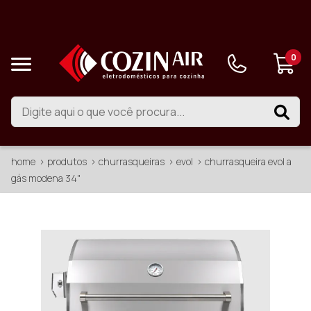
0
home
produtos
churrasqueiras
evol
churrasqueira evol a
gás modena 34"