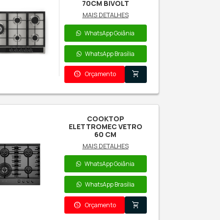
MAIS DETALHES
WhatsApp Goiânia
WhatsApp Brasília
paid
shopping_cart
Orçamento
COOKTOP
ELETTROMEC
UADRATTO A GÁS 5Q
90 CM
MAIS DETALHES