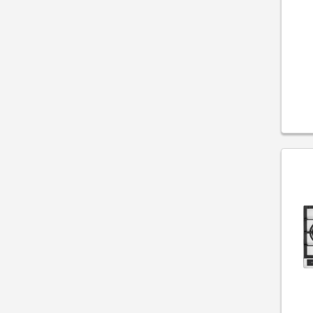
Fornos de Pizza
Freezers
Frigobares
Gavetas Térmicas
Lava e Seca
Lava Louças
Lavadoras
Máquinas de Gelo