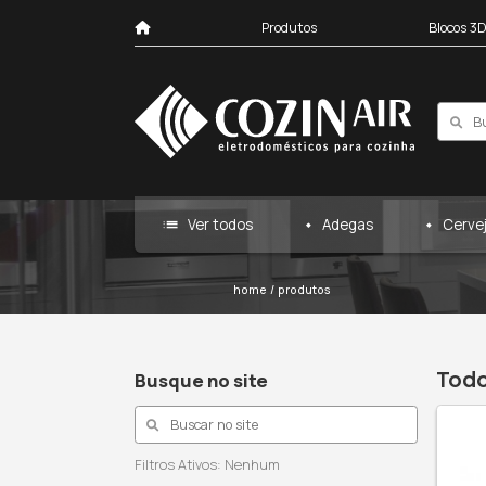
Produtos
list
Ver todos
Ad
home
/
produtos