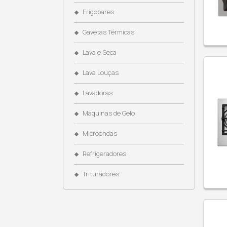
Coifas
Cooktops
Cubas
Dispenser de Água
Dominós
Eletroportáteis
Fogões
Fornos