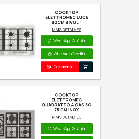
COOKTOP ELANTO
ROFESSIONALE 90CM
LATERAL
MAIS DETALHES
WhatsApp Goiânia
WhatsApp Brasília
paid
shopping_cart
Orçamento
COOKTOP